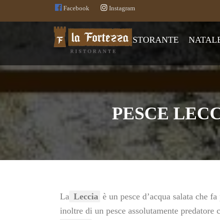
Facebook
Instagram
RISTORANTE
NATAL
PESCE LECC
La
Leccia
è un pesce d’acqua salata che fa 
inoltre di un pesce assolutamente predatore 