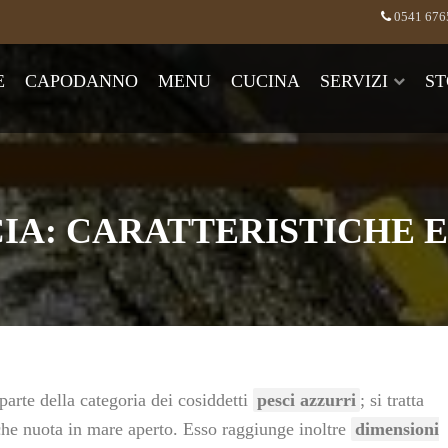
0541 676
E
CAPODANNO
MENU
CUCINA
SERVIZI
ST
IA: CARATTERISTICHE 
parte della categoria dei cosiddetti
pesci azzurri
; si tratta
che nuota in mare aperto. Esso raggiunge inoltre
dimensioni