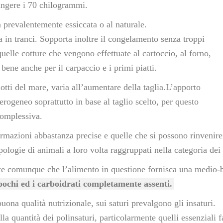
ungere i 70 chilogrammi.
 prevalentemente essiccata o al naturale.
a in tranci. Sopporta inoltre il congelamento senza troppi
uelle cotture che vengono effettuate al cartoccio, al forno,
 bene anche per il carpaccio e i primi piatti.
otti del mare, varia all’aumentare della taglia.L’apporto
erogeneo soprattutto in base al taglio scelto, per questo
complessiva.
formazioni abbastanza precise e quelle che si possono rinvenire
logie di animali a loro volta raggruppati nella categoria dei 
e comunque che l’alimento in questione fornisca una medio-ba
 pochi ed i carboidrati completamente assenti.
uona qualità nutrizionale, sui saturi prevalgono gli insaturi.
a quantità dei polinsaturi, particolarmente quelli essenziali 