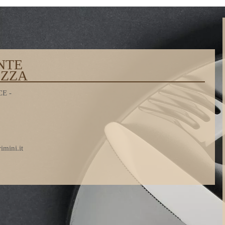
NTE
EZZA
CE -
imini.it